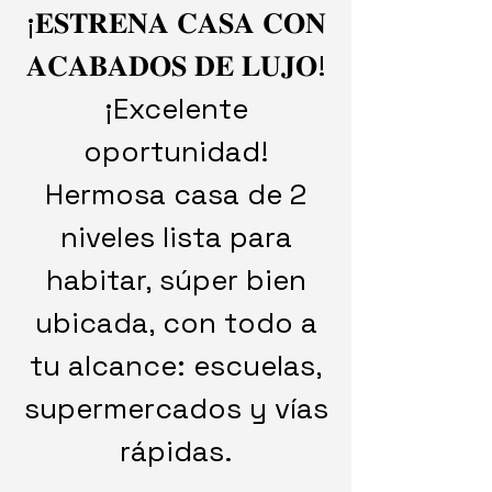
¡𝐄𝐒𝐓𝐑𝐄𝐍𝐀 𝐂𝐀𝐒𝐀 𝐂𝐎𝐍
𝐀𝐂𝐀𝐁𝐀𝐃𝐎𝐒 𝐃𝐄 𝐋𝐔𝐉𝐎!
¡Excelente
oportunidad!
Hermosa casa de 2
niveles lista para
habitar, súper bien
ubicada, con todo a
tu alcance: escuelas,
supermercados y vías
rápidas.