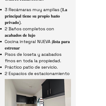
3 Recámaras muy amplias (𝐋𝐚
𝐩𝐫𝐢𝐧𝐜𝐢𝐩𝐚𝐥 𝐭𝐢𝐞𝐧𝐞 𝐬𝐮 𝐩𝐫𝐨𝐩𝐢𝐨 𝐛𝐚𝐧̃𝐨
𝐩𝐫𝐢𝐯𝐚𝐝𝐨).
2 Baños completos con
𝐚𝐜𝐚𝐛𝐚𝐝𝐨𝐬 𝐝𝐞 𝐥𝐮𝐣𝐨
Cocina integral NUEVA ¡𝐥𝐢𝐬𝐭𝐚 𝐩𝐚𝐫𝐚
𝐞𝐬𝐭𝐫𝐞𝐧𝐚𝐫
Pisos de loseta y acabados
finos en toda la propiedad.
Práctico patio de servicio.
2 Espacios de estacionamiento