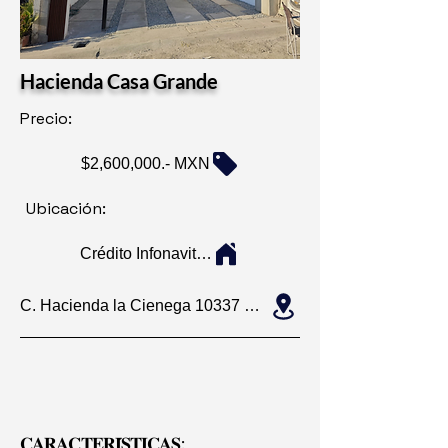
Hacienda Casa Grande
Precio:
$2,600,000.- MXN
Ubicación:
Crédito Infonavit, Hipotecario y de Contado
C. Hacienda la Cienega 10337 Hacienda San Jacinto 5HH Col. Hacienda Casa Grande
𝐂𝐀𝐑𝐀𝐂𝐓𝐄𝐑𝐈́𝐒𝐓𝐈𝐂𝐀𝐒: